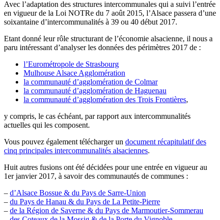
Avec l’adaptation des structures intercommunales qui a suivi l’entrée
en vigueur de la Loi NOTRe du 7 août 2015, l’Alsace passera d’une
soixantaine d’intercommunalités à 39 ou 40 début 2017.
Etant donné leur rôle structurant de l’économie alsacienne, il nous a
paru intéressant d’analyser les données des périmètres 2017 de :
l’Eurométropole de Strasbourg
Mulhouse Alsace Agglomération
la communauté d’agglomération de Colmar
la communauté d’agglomération de Haguenau
la communauté d’agglomération des Trois Frontières
,
y compris, le cas échéant, par rapport aux intercommunalités
actuelles qui les composent.
Vous pouvez également télécharger un
document récapitulatif des
cinq principales intercommunalités alsaciennes
.
Huit autres fusions ont été décidées pour une entrée en vigueur au
1er janvier 2017, à savoir des communautés de communes :
–
d’Alsace Bossue & du Pays de Sarre-Union
–
du Pays de Hanau & du Pays de La Petite-Pierre
–
de la Région de Saverne & du Pays de Marmoutier-Sommerau
–
des Coteaux de la Mossig & de la Porte du Vignoble