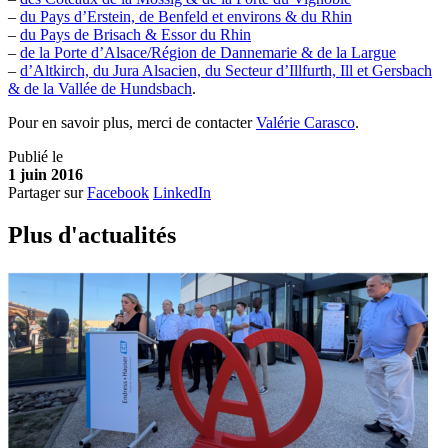
–
du Pays d’Erstein, de Benfeld et environs & du Rhin
–
du Pays de Brisach & Essor du Rhin
–
de la Porte d’Alsace/Région de Dannemarie & de la Largue
–
d’Altkirch, du Jura Alsacien, du Secteur d’Illfurth, Ill et Gersbach
& de la Vallée de Hundsbach
.
Pour en savoir plus, merci de contacter
Valérie Carasco
.
Publié le
1 juin 2016
Partager sur
Facebook
LinkedIn
Plus d'
a
ctualités