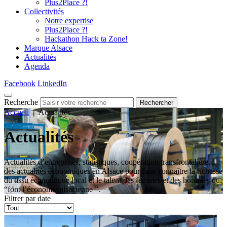
Plus2Place ?!
Collectivités
Notre expertise
Plus2Place ?!
Hackathon Hack ta Zone!
Marque Alsace
Actualités
Agenda
Facebook
LinkedIn
Recherche
Rechercher
Accueil
|
Actualités
Actualités
Actualités d’entreprises, statistiques, coopération transfrontalière… :
des actualités économiques en Alsace pour faire connaître la richesse
du tissu économique local et le talent des femmes et des hommes qui
“font l’économie alsacienne ”.
Filtrer par date