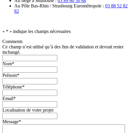
Au siège à Mulhouse :
03 89 60 30 68
Au Pôle Bas-Rhin / Strasbourg Eurométropole :
03 88 52 82
82
«
*
» indique les champs nécessaires
Comments
Ce champ n’est utilisé qu’à des fins de validation et devrait rester
inchangé.
Nom
*
Prénom
*
Téléphone
*
Email
*
Localisation de votre projet
Message
*