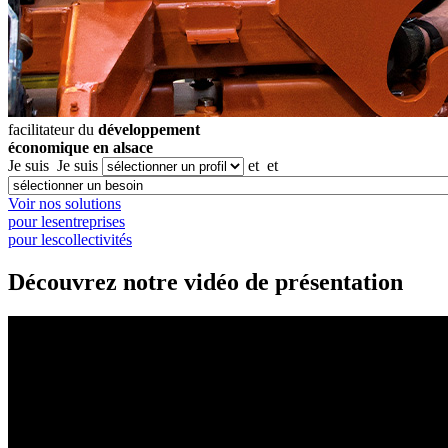
facilitateur du
dé
v
eloppement
écon
o
mique en
a
lsace
Je suis
Je suis
et
et
Voir nos solutions
pour les
entreprises
pour les
collectivités
Découvrez notre vidéo de présentation