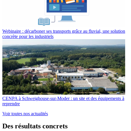
Webinaire : décarboner ses transports grâce au fluvial, une solution
concrète pour les industriels
CENPA à Schweighouse-sur-Moder : un site et des équipements à
reprendre
Voir toutes nos actualités
Des
r
ésultats co
n
crets