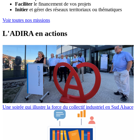
Faciliter
le financement de vos projets
Initier
et gérer des réseaux territoriaux ou thématiques
Voir toutes nos missions
L'ADI
R
A en acti
o
ns
Une soirée qui illustre la force du collectif industriel en Sud Alsace