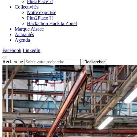
Plus2Place ?!
Collectivités
Notre expertise
Plus2Place ?!
Hackathon Hack ta Zone!
Marque Alsace
Actualités
Agenda
Facebook
LinkedIn
Recherche
Rechercher