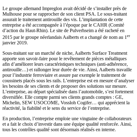
Le groupe allemand Impreglon avait décidé de s’installer près de
Mulhouse pour se rapprocher de son client PSA. Le sous-traitant
assurait le traitement antirouille des vis. L’implantation de cette
entreprise a été accompagnée à l’époque par le CAHR (Comité
d’action du Haut-Rhin). Le site de Pulverhseim a été racheté en
er
2015 par le groupe néerlandais Aalberts et a changé de nom au 1
janvier 2019.
Sous-traitant sur un marché de niche, Aalberts Surface Treatment
apporte son savoir-faire pour le revêtement de pièces métalliques
afin d’améliorer leurs caractéristiques techniques (anti-adhérence,
antirouille…) et rallonger leur durée de vie. Ainsi, Aalberts travaille
pour l’industrie ferroviaire et assure par exemple le traitement de
coussinets placés sous les rails. L’entreprise est en mesure d’analyser
les besoins de ses clients et de proposer des solutions sur mesure.
L’entreprise, au départ spécialisée dans l’automobile, s’est fortement
diversifiée. Elle compte parmi ses clients grands comptes : GE,
Michelin, SEW USOCOME, Vossloh Cogifer… qui apprécient la
réactivité, la fiabilité et le sens du service de l’entreprise.
En production, l’entreprise emploie une vingtaine de collaborateurs
et a fait le choix d’investir dans une équipe qualité renforcée. Ainsi,
tous les contrôles qualité sont désormais réalisés en interne.