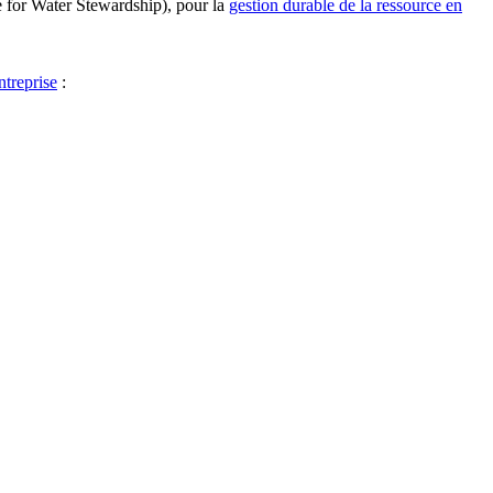
 for Water Stewardship), pour la
gestion durable de la ressource en
treprise
: