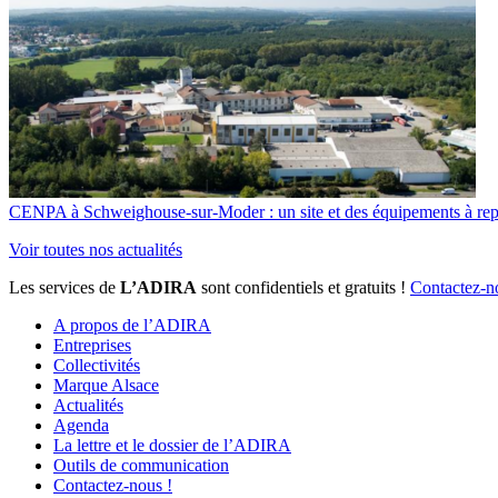
CENPA à Schweighouse-sur-Moder : un site et des équipements à re
Voir toutes nos actualités
Les services de
L’ADIRA
sont confidentiels et gratuits !
Contactez-n
A propos de l’ADIRA
Entreprises
Collectivités
Marque Alsace
Actualités
Agenda
La lettre et le dossier de l’ADIRA
Outils de communication
Contactez-nous !