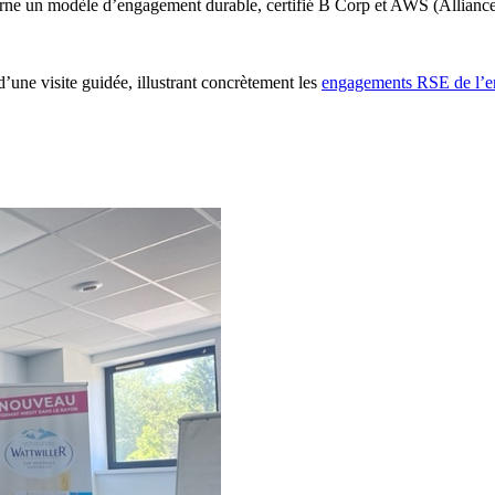
rne un modèle d’engagement durable, certifié B Corp et AWS (Alliance
d’une visite guidée, illustrant concrètement les
engagements RSE de l’en