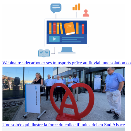
Webinaire : décarboner ses transports grâce au fluvial, une solution co
Une soirée qui illustre la force du collectif industriel en Sud Alsace