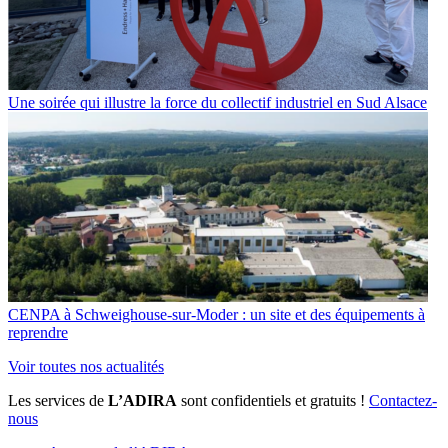
Une soirée qui illustre la force du collectif industriel en Sud Alsace
CENPA à Schweighouse-sur-Moder : un site et des équipements à
reprendre
Voir toutes nos actualités
Les services de
L’ADIRA
sont confidentiels et gratuits !
Contactez-
nous