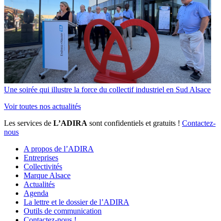
Une soirée qui illustre la force du collectif industriel en Sud Alsace
Voir toutes nos actualités
Les services de
L’ADIRA
sont confidentiels et gratuits !
Contactez-
nous
A propos de l’ADIRA
Entreprises
Collectivités
Marque Alsace
Actualités
Agenda
La lettre et le dossier de l’ADIRA
Outils de communication
Contactez-nous !