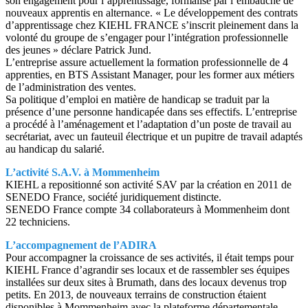
son engagement pour l’apprentissage, formalisé par l’embauche de
nouveaux apprentis en alternance. « Le développement des contrats
d’apprentissage chez KIEHL FRANCE s’inscrit pleinement dans la
volonté du groupe de s’engager pour l’intégration professionnelle
des jeunes » déclare Patrick Jund.
L’entreprise assure actuellement la formation professionnelle de 4
apprenties, en BTS Assistant Manager, pour les former aux métiers
de l’administration des ventes.
Sa politique d’emploi en matière de handicap se traduit par la
présence d’une personne handicapée dans ses effectifs. L’entreprise
a procédé à l’aménagement et l’adaptation d’un poste de travail au
secrétariat, avec un fauteuil électrique et un pupitre de travail adaptés
au handicap du salarié.
L’activité S.A.V. à Mommenheim
KIEHL a repositionné son activité SAV par la création en 2011 de
SENEDO France, société juridiquement distincte.
SENEDO France compte 34 collaborateurs à Mommenheim dont
22 techniciens.
L’accompagnement de l’ADIRA
Pour accompagner la croissance de ses activités, il était temps pour
KIEHL France d’agrandir ses locaux et de rassembler ses équipes
installées sur deux sites à Brumath, dans des locaux devenus trop
petits. En 2013, de nouveaux terrains de construction étaient
disponibles à Mommenheim avec la plateforme départementale