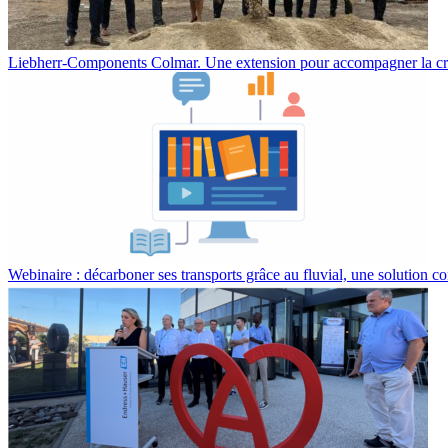
Liebherr-Components Colmar. Une extension pour accompagner la cr
Webinaire : décarboner ses transports grâce au fluvial, une solution co