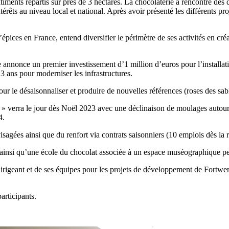
ments répartis sur près de 3 hectares. La chocolaterie a rencontré des d
rêts au niveau local et national. Après avoir présenté les différents proje
épices en France, entend diversifier le périmètre de ses activités en cré
annonce un premier investissement d’1 million d’euros pour l’installati
3 ans pour moderniser les infrastructures.
our le désaisonnaliser et produire de nouvelles références (roses des sab
» verra le jour dès Noël 2023 avec une déclinaison de moulages autour d
4.
gées ainsi que du renfort via contrats saisonniers (10 emplois dès la re
ic ainsi qu’une école du chocolat associée à un espace muséographique pe
dirigeant et de ses équipes pour les projets de développement de Fortwen
articipants.