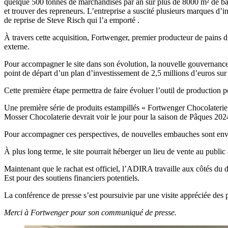
quelque 500 tonnes de marchandises par an sur plus de 8000 m² de bâti
et trouver des repreneurs. L’entreprise a suscité plusieurs marques d’inté
de reprise de Steve Risch qui l’a emporté .
À travers cette acquisition, Fortwenger, premier producteur de pains d’
externe.
Pour accompagner le site dans son évolution, la nouvelle gouvernance 
point de départ d’un plan d’investissement de 2,5 millions d’euros sur 
Cette première étape permettra de faire évoluer l’outil de production p
Une première série de produits estampillés « Fortwenger Chocolaterie 
Mosser Chocolaterie devrait voir le jour pour la saison de Pâques 202
Pour accompagner ces perspectives, de nouvelles embauches sont envisa
À plus long terme, le site pourrait héberger un lieu de vente au publ
Maintenant que le rachat est officiel, l’ADIRA travaille aux côtés du 
Est pour des soutiens financiers potentiels.
La conférence de presse s’est poursuivie par une visite appréciée des p
Merci à Fortwenger pour son communiqué de presse.