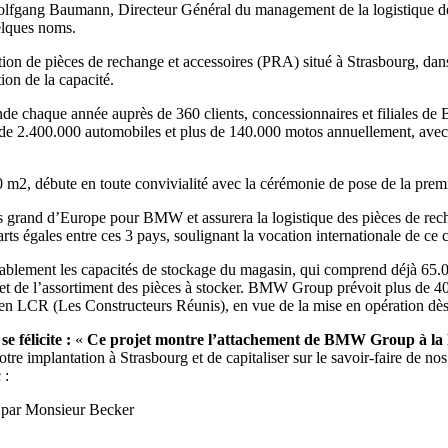
lfgang Baumann, Directeur Général du management de la logistique d
elques noms.
 de pièces de rechange et accessoires (PRA) situé à Strasbourg, dans l’
ion de la capacité.
mande chaque année auprès de 360 clients, concessionnaires et filiale
 de 2.400.000 automobiles et plus de 140.000 motos annuellement, ave
 m2, débute en toute convivialité avec la cérémonie de pose de la premi
us grand d’Europe pour BMW et assurera la logistique des pièces de recha
rts égales entre ces 3 pays, soulignant la vocation internationale de ce c
érablement les capacités de stockage du magasin, qui comprend déjà 
 et de l’assortiment des pièces à stocker. BMW Group prévoit plus de 4
cien LCR (Les Constructeurs Réunis), en vue de la mise en opération dès
 félicite :
«
Ce projet montre l’attachement de BMW Group à la
tre implantation à Strasbourg et de capitaliser sur le savoir-faire de nos
 :
 par Monsieur Becker