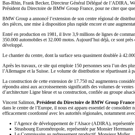
Bas-Rhin, Frank Becker, Directeur Général Délégué de l’ADIRA, Wo
Président du Directoire de BMW Group France, pour ne citer que qu
BMW Group a annoncé l’extension de son centre régional de distribution
des pièces, une mise à disposition plus rapide encore et une augmentat
Entré en production en 1981, il livre 3,9 millions de lignes de com
350.000 automobiles et 32.000 motos. Aujourd’hui déjà, ce sont près
développé.
Le chantier du centre, dont la surface sera quasiment doublée à 42.000
Après les travaux, ce site qui emploie 150 personnes sera l’un des pl
l’Allemagne et la Suisse. Le volume de distribution se répartissant à pa
La construction de cette extension de 17.750 m2 augmentera consid
répondra ainsi aux accroissements significatifs des volumes de ventes
d’architecture Ligne bleue et sa construction, confiée au groupe alsa
Vincent Salimon,
Président du Directoire de BMW Group France se
dans le centre de l’Europe, il nous est apparu essentiel de consolider no
efficacement coordonné avec les autorités régionales, notamment avec
l’Agence de développement de l’Alsace (ADIRA), représentée
Strasbourg Eurométropole, représentée par Monsier Herrmann
Le Commissaire au redressement productif, Monsieur Muller