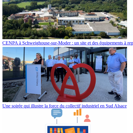
CENPA à Schweighouse-sur-Moder : un site et des équipements à re
Une soirée qui illustre la force du collectif industriel en Sud Alsace