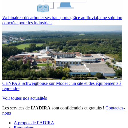
Webinaire : décarboner ses transports grâce au fluvial, une solution
concrète pour les industriels
CENPA à Schweighouse-sur-Moder : un site et des équipements à
reprendre
Voir toutes nos actualités
Les services de
L’ADIRA
sont confidentiels et gratuits !
Contactez-
nous
A propos de l’ADIRA
Entreprises