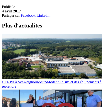
Publié le
4 avril 2017
Partager sur
Facebook
LinkedIn
Plus d'
a
ctualités
CENPA à Schweighouse-sur-Moder : un site et des équipements à
reprendre