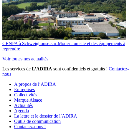
CENPA à Schweighouse-sur-Moder : un site et des équipements à
reprendre
Voir toutes nos actualités
Les services de
L’ADIRA
sont confidentiels et gratuits !
Contactez-
nous
A propos de l’ADIRA
Entreprises
Collectivités
Marque Alsace
Actualités
Agenda
La lettre et le dossier de l’ADIRA
Outils de communication
Contactez-nous !