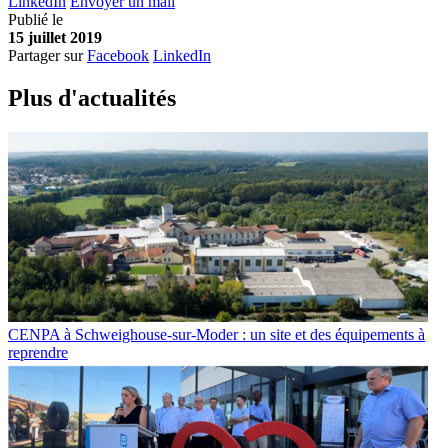
LinkedIn
Envoyer un mail
Publié le
15 juillet 2019
Partager sur
Facebook
LinkedIn
Plus d'
a
ctualités
CENPA à Schweighouse-sur-Moder : un site et des équipements à
reprendre