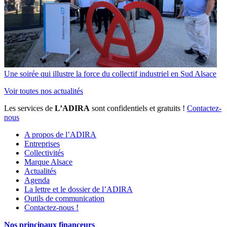
Une soirée qui illustre la force du collectif industriel en Sud Alsace
Voir toutes nos actualités
Les services de
L’ADIRA
sont confidentiels et gratuits !
Contactez-
nous
A propos de l’ADIRA
Entreprises
Collectivités
Marque Alsace
Actualités
Agenda
La lettre et le dossier de l’ADIRA
Outils de communication
Contactez-nous !
Nos principaux financeurs