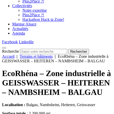
Plus2Place ?!
Collectivités
Notre expertise
Plus2Place ?!
Hackathon Hack ta Zone!
Marque Alsace
Actualités
Agenda
Facebook
LinkedIn
Recherche
Rechercher
Accueil
|
Terrains et bâtiments
|
EcoRhéna – Zone industrielle à
GEISSWASSER – HEITEREN – NAMBSHEIM – BALGAU
EcoRhéna – Zone industrielle à
GEISSWASSER – HEITEREN
– NAMBSHEIM – BALGAU
Localisation :
Balgau, Nambsheim, Heiteren, Geiswasser
Surface totale
:
2 200 000 m²