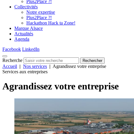
Plus2Place ?!
Collectivités
Notre expertise
Plus2Place ?!
Hackathon Hack ta Zone!
Marque Alsace
Actualités
Agenda
Facebook
LinkedIn
Recherche
Rechercher
Accueil
|
Nos services
|
Agrandissez votre entreprise
Services aux entreprises
Agrandissez votre entreprise