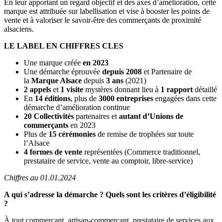
En leur apportant un regard objectif et des axes d’amélioration, cette
marque est attribuée sur labellisation et vise à booster les points de
vente et à valoriser le savoir-être des commerçants de proximité
alsaciens.
LE LABEL EN CHIFFRES CLES
Une marque créée
en 2023
Une démarche éprouvée
depuis 2008
et Partenaire de
la
Marque Alsace
depuis
3 ans
(2021)
2 appels
et
1 visite
mystères donnant lieu à
1 rapport
détaillé
En
14 éditions
, plus de
3000 entreprises
engagées dans cette
démarche d’amélioration continue
20 Collectivités
partenaires et
autant d’Unions de
commerçants
en 2023
Plus de
15 cérémonies
de remise de trophées sur toute
l’Alsace
4 formes de vente
représentées (Commerce traditionnel,
prestataire de service, vente au comptoir, libre-service)
Chiffres au 01.01.2024
A qui s’adresse la démarche ? Quels sont les critères d’éligibilité
?
À tout commerçant, artisan-commerçant, prestataire de services aux