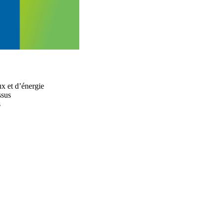
ux et d’énergie
ssus
s