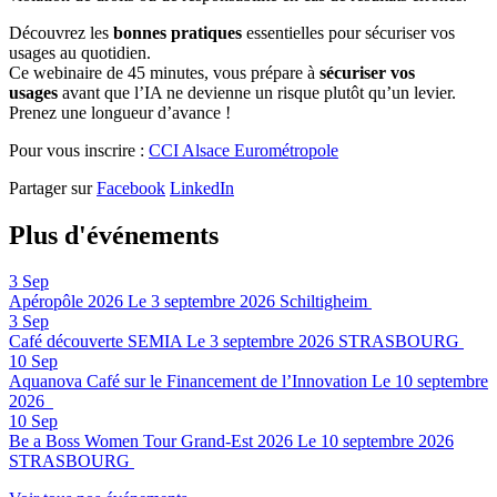
Découvrez les
bonnes pratiques
essentielles pour sécuriser vos
usages au quotidien.
Ce webinaire de 45 minutes, vous prépare à
sécuriser vos
usages
avant que l’IA ne devienne un risque plutôt qu’un levier.
Prenez une longueur d’avance !
Pour vous inscrire :
CCI Alsace Eurométropole
Partager sur
Facebook
LinkedIn
Plus d'événements
3
Sep
Apéropôle 2026
Le 3 septembre 2026
Schiltigheim
3
Sep
Café découverte SEMIA
Le 3 septembre 2026
STRASBOURG
10
Sep
Aquanova Café sur le Financement de l’Innovation
Le 10 septembre
2026
10
Sep
Be a Boss Women Tour Grand-Est 2026
Le 10 septembre 2026
STRASBOURG