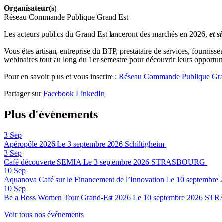
Organisateur(s)
Réseau Commande Publique Grand Est
Les acteurs publics du Grand Est lanceront des marchés en 2026,
et s
Vous êtes artisan, entreprise du BTP, prestataire de services, fourniss
webinaires tout au long du 1er semestre pour découvrir leurs opportun
Pour en savoir plus et vous inscrire :
Réseau Commande Publique Gra
Partager sur
Facebook
LinkedIn
Plus d'événements
3
Sep
Apéropôle 2026
Le 3 septembre 2026
Schiltigheim
3
Sep
Café découverte SEMIA
Le 3 septembre 2026
STRASBOURG
10
Sep
Aquanova Café sur le Financement de l’Innovation
Le 10 septembre 
10
Sep
Be a Boss Women Tour Grand-Est 2026
Le 10 septembre 2026
STR
Voir tous nos événements