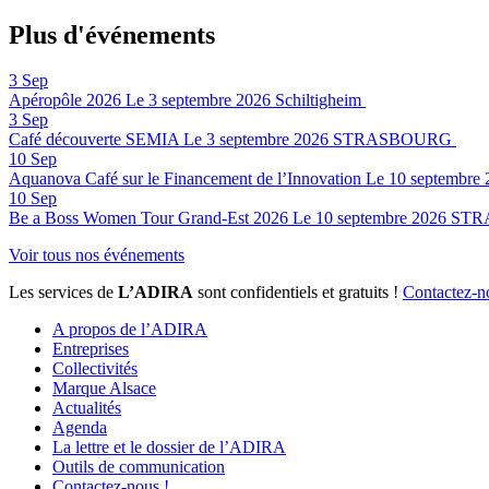
Plus d'événements
3
Sep
Apéropôle 2026
Le 3 septembre 2026
Schiltigheim
3
Sep
Café découverte SEMIA
Le 3 septembre 2026
STRASBOURG
10
Sep
Aquanova Café sur le Financement de l’Innovation
Le 10 septembre 
10
Sep
Be a Boss Women Tour Grand-Est 2026
Le 10 septembre 2026
STR
Voir tous nos événements
Les services de
L’ADIRA
sont confidentiels et gratuits !
Contactez-n
A propos de l’ADIRA
Entreprises
Collectivités
Marque Alsace
Actualités
Agenda
La lettre et le dossier de l’ADIRA
Outils de communication
Contactez-nous !