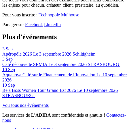
les enjeux pour chacun, créateur, client, prestataire, au quotidien.
Pour vous inscrire :
Technopole Mulhouse
Partager sur
Facebook
LinkedIn
Plus d'événements
3
Sep
Apéropôle 2026
Le 3 septembre 2026
Schiltigheim
3
Sep
Café découverte SEMIA
Le 3 septembre 2026
STRASBOURG
10
Sep
Aquanova Café sur le Financement de l’Innovation
Le 10 septembre
2026
10
Sep
Be a Boss Women Tour Grand-Est 2026
Le 10 septembre 2026
STRASBOURG
Voir tous nos événements
Les services de
L’ADIRA
sont confidentiels et gratuits !
Contactez-
nous