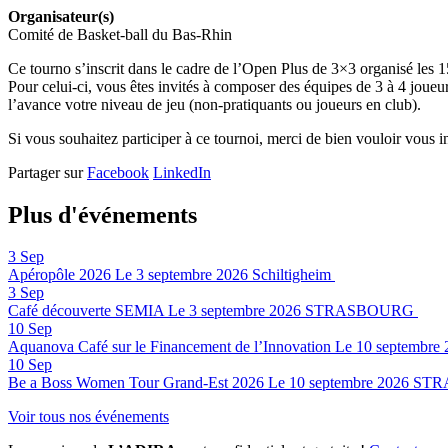
Organisateur(s)
Comité de Basket-ball du Bas-Rhin
Ce tourno s’inscrit dans le cadre de l’Open Plus de 3×3 organisé les 1
Pour celui-ci, vous êtes invités à composer des équipes de 3 à 4 jou
l’avance votre niveau de jeu (non-pratiquants ou joueurs en club).
Si vous souhaitez participer à ce tournoi, merci de bien vouloir vous i
Partager sur
Facebook
LinkedIn
Plus d'événements
3
Sep
Apéropôle 2026
Le 3 septembre 2026
Schiltigheim
3
Sep
Café découverte SEMIA
Le 3 septembre 2026
STRASBOURG
10
Sep
Aquanova Café sur le Financement de l’Innovation
Le 10 septembre 
10
Sep
Be a Boss Women Tour Grand-Est 2026
Le 10 septembre 2026
STR
Voir tous nos événements