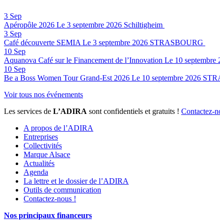
3
Sep
Apéropôle 2026
Le 3 septembre 2026
Schiltigheim
3
Sep
Café découverte SEMIA
Le 3 septembre 2026
STRASBOURG
10
Sep
Aquanova Café sur le Financement de l’Innovation
Le 10 septembre 
10
Sep
Be a Boss Women Tour Grand-Est 2026
Le 10 septembre 2026
STR
Voir tous nos événements
Les services de
L’ADIRA
sont confidentiels et gratuits !
Contactez-n
A propos de l’ADIRA
Entreprises
Collectivités
Marque Alsace
Actualités
Agenda
La lettre et le dossier de l’ADIRA
Outils de communication
Contactez-nous !
Nos principaux financeurs