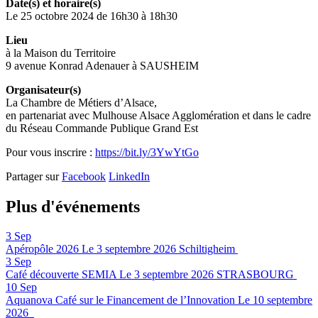
Date(s) et horaire(s)
Le 25 octobre 2024 de 16h30 à 18h30
Lieu
à la Maison du Territoire
9 avenue Konrad Adenauer à SAUSHEIM
Organisateur(s)
La Chambre de Métiers d’Alsace,
en partenariat avec Mulhouse Alsace Agglomération et dans le cadre
du Réseau Commande Publique Grand Est
Pour vous inscrire :
https://bit.ly/3YwYtGo
Partager sur
Facebook
LinkedIn
Plus d'événements
3
Sep
Apéropôle 2026
Le 3 septembre 2026
Schiltigheim
3
Sep
Café découverte SEMIA
Le 3 septembre 2026
STRASBOURG
10
Sep
Aquanova Café sur le Financement de l’Innovation
Le 10 septembre
2026