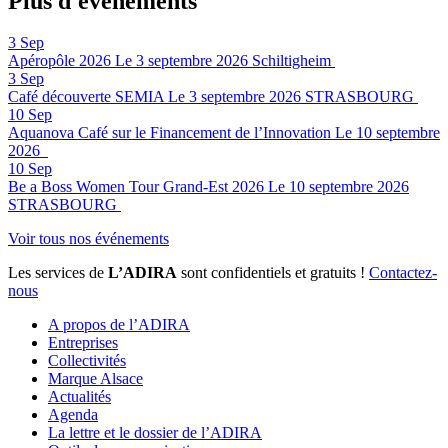
Plus d'événements
3
Sep
Apéropôle 2026
Le 3 septembre 2026
Schiltigheim
3
Sep
Café découverte SEMIA
Le 3 septembre 2026
STRASBOURG
10
Sep
Aquanova Café sur le Financement de l’Innovation
Le 10 septembre
2026
10
Sep
Be a Boss Women Tour Grand-Est 2026
Le 10 septembre 2026
STRASBOURG
Voir tous nos événements
Les services de
L’ADIRA
sont confidentiels et gratuits !
Contactez-
nous
A propos de l’ADIRA
Entreprises
Collectivités
Marque Alsace
Actualités
Agenda
La lettre et le dossier de l’ADIRA