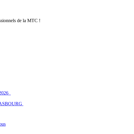
essionnels de la MTC !
2026
ASBOURG
ous