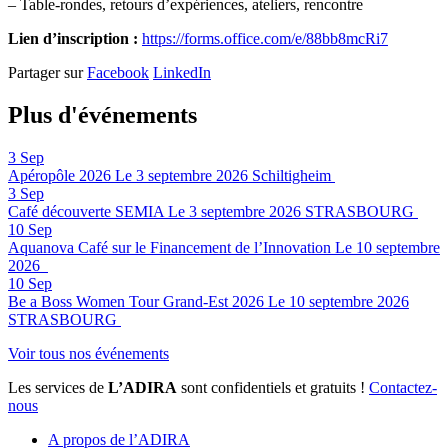
– Table-rondes, retours d’expériences, ateliers, rencontre
Lien d’inscription
:
https://forms.office.com/e/88bb8mcRi7
Partager sur
Facebook
LinkedIn
Plus d'événements
3
Sep
Apéropôle 2026
Le 3 septembre 2026
Schiltigheim
3
Sep
Café découverte SEMIA
Le 3 septembre 2026
STRASBOURG
10
Sep
Aquanova Café sur le Financement de l’Innovation
Le 10 septembre
2026
10
Sep
Be a Boss Women Tour Grand-Est 2026
Le 10 septembre 2026
STRASBOURG
Voir tous nos événements
Les services de
L’ADIRA
sont confidentiels et gratuits !
Contactez-
nous
A propos de l’ADIRA