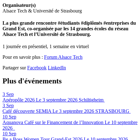
Organisateur(s)
Alsace Tech & Université de Strasbourg
La plus grande rencontre #étudiants #diplômés #entreprises du
Grand Est, co-organisée par les 14 grandes écoles du réseau
Alsace Tech et l’Université de Strasbourg.
1 journée en présentiel, 1 semaine en virtuel
Pour en savoir plus :
Forum Alsace Tech
Partager sur
Facebook
LinkedIn
Plus d'événements
3
Sep
Apéropôle 2026
Le 3 septembre 2026
Schiltigheim
3
Sep
Café découverte SEMIA
Le 3 septembre 2026
STRASBOURG
10
Sep
Aquanova Café sur le Financement de l’Innovation
Le 10 septembre
2026
10
Sep
Be a Boss Women Tour Grand-Est 2026
Le 10 septembre 2026