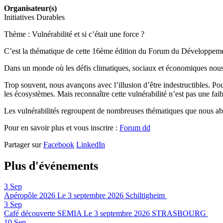
Organisateur(s)
Initiatives Durables
Thème : Vulnérabilité et si c’était une force ?
C’est la thématique de cette 16ème édition du Forum du Développemen
Dans un monde où les défis climatiques, sociaux et économiques nous ra
Trop souvent, nous avançons avec l’illusion d’être indestructibles. Po
les écosystèmes. Mais reconnaître cette vulnérabilité n’est pas une fai
Les vulnérabilités regroupent de nombreuses thématiques que nous abo
Pour en savoir plus et vous inscrire :
Forum dd
Partager sur
Facebook
LinkedIn
Plus d'événements
3
Sep
Apéropôle 2026
Le 3 septembre 2026
Schiltigheim
3
Sep
Café découverte SEMIA
Le 3 septembre 2026
STRASBOURG
10
Sep