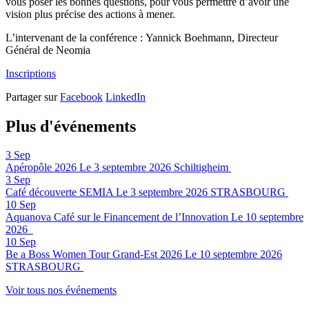
vous poser les bonnes questions, pour vous permettre d’avoir une
vision plus précise des actions à mener.
L’intervenant de la conférence : Yannick Boehmann, Directeur
Général de Neomia
Inscriptions
Partager sur
Facebook
LinkedIn
Plus d'événements
3
Sep
Apéropôle 2026
Le 3 septembre 2026
Schiltigheim
3
Sep
Café découverte SEMIA
Le 3 septembre 2026
STRASBOURG
10
Sep
Aquanova Café sur le Financement de l’Innovation
Le 10 septembre
2026
10
Sep
Be a Boss Women Tour Grand-Est 2026
Le 10 septembre 2026
STRASBOURG
Voir tous nos événements