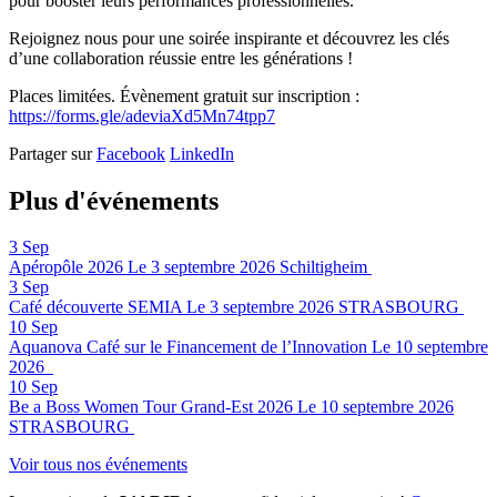
pour booster leurs performances professionnelles.
Rejoignez nous pour une soirée inspirante et découvrez les clés
d’une collaboration réussie entre les générations !
Places limitées. Évènement gratuit sur inscription :
https://forms.gle/adeviaXd5Mn74tpp7
Partager sur
Facebook
LinkedIn
Plus d'événements
3
Sep
Apéropôle 2026
Le 3 septembre 2026
Schiltigheim
3
Sep
Café découverte SEMIA
Le 3 septembre 2026
STRASBOURG
10
Sep
Aquanova Café sur le Financement de l’Innovation
Le 10 septembre
2026
10
Sep
Be a Boss Women Tour Grand-Est 2026
Le 10 septembre 2026
STRASBOURG
Voir tous nos événements