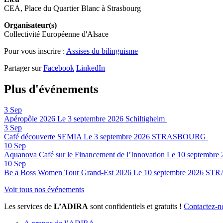
CEA, Place du Quartier Blanc à Strasbourg
Organisateur(s)
Collectivité Européenne d'Alsace
Pour vous inscrire :
Assises du bilinguisme
Partager sur
Facebook
LinkedIn
Plus d'événements
3
Sep
Apéropôle 2026
Le 3 septembre 2026
Schiltigheim
3
Sep
Café découverte SEMIA
Le 3 septembre 2026
STRASBOURG
10
Sep
Aquanova Café sur le Financement de l’Innovation
Le 10 septembre 
10
Sep
Be a Boss Women Tour Grand-Est 2026
Le 10 septembre 2026
STR
Voir tous nos événements
Les services de
L’ADIRA
sont confidentiels et gratuits !
Contactez-n