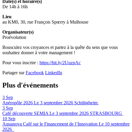
Date(s) et horaire(s)
De 14h à 16h
Lieu
au KM0, 30, rue François Spœrry à Mulhouse
Organisateur(s)
Proévolution
Bousculez vos croyances et partez à la quête du sens que vous
souhaitez donner à votre management !
Pour vous inscrire :
https://bit.ly/2UuzpAc
Partager sur
Facebook
LinkedIn
Plus d'événements
3
Sep
Apéropôle 2026
Le 3 septembre 2026
Schiltigheim
3
Sep
Café découverte SEMIA
Le 3 septembre 2026
STRASBOURG
10
Sep
Aquanova Café sur le Financement de l’Innovation
Le 10 septembre
2026