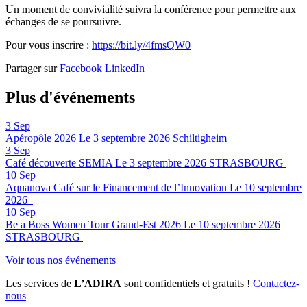
Un moment de convivialité suivra la conférence pour permettre aux
échanges de se poursuivre.
Pour vous inscrire :
https://bit.ly/4fmsQW0
Partager sur
Facebook
LinkedIn
Plus d'événements
3
Sep
Apéropôle 2026
Le 3 septembre 2026
Schiltigheim
3
Sep
Café découverte SEMIA
Le 3 septembre 2026
STRASBOURG
10
Sep
Aquanova Café sur le Financement de l’Innovation
Le 10 septembre
2026
10
Sep
Be a Boss Women Tour Grand-Est 2026
Le 10 septembre 2026
STRASBOURG
Voir tous nos événements
Les services de
L’ADIRA
sont confidentiels et gratuits !
Contactez-
nous