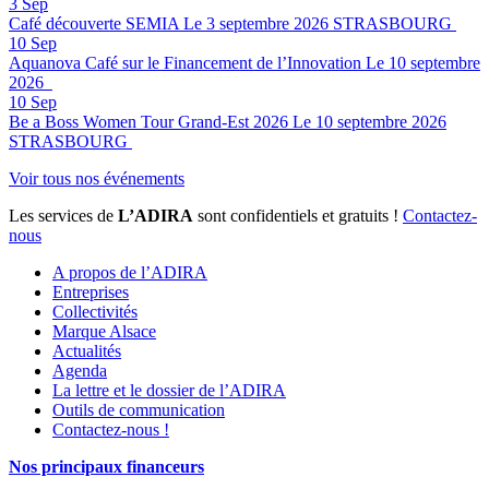
3
Sep
Café découverte SEMIA
Le 3 septembre 2026
STRASBOURG
10
Sep
Aquanova Café sur le Financement de l’Innovation
Le 10 septembre
2026
10
Sep
Be a Boss Women Tour Grand-Est 2026
Le 10 septembre 2026
STRASBOURG
Voir tous nos événements
Les services de
L’ADIRA
sont confidentiels et gratuits !
Contactez-
nous
A propos de l’ADIRA
Entreprises
Collectivités
Marque Alsace
Actualités
Agenda
La lettre et le dossier de l’ADIRA
Outils de communication
Contactez-nous !
Nos principaux financeurs