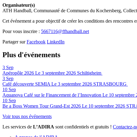
Organisateur(s)
ATH Handball, Communauté de Communes du Kochersberg, Collectivi
Cet événement a pour objectif de créer les conditions des rencontres en
Pour vous inscrire :
5667116@ffhandball.net
Partager sur
Facebook
LinkedIn
Plus d'événements
3
Sep
Apéropôle 2026
Le 3 septembre 2026
Schiltigheim
3
Sep
Café découverte SEMIA
Le 3 septembre 2026
STRASBOURG
10
Sep
Aquanova Café sur le Financement de l’Innovation
Le 10 septembre 
10
Sep
Be a Boss Women Tour Grand-Est 2026
Le 10 septembre 2026
STR
Voir tous nos événements
Les services de
L’ADIRA
sont confidentiels et gratuits !
Contactez-n