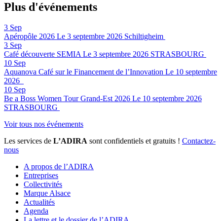
Plus d'événements
3
Sep
Apéropôle 2026
Le 3 septembre 2026
Schiltigheim
3
Sep
Café découverte SEMIA
Le 3 septembre 2026
STRASBOURG
10
Sep
Aquanova Café sur le Financement de l’Innovation
Le 10 septembre
2026
10
Sep
Be a Boss Women Tour Grand-Est 2026
Le 10 septembre 2026
STRASBOURG
Voir tous nos événements
Les services de
L’ADIRA
sont confidentiels et gratuits !
Contactez-
nous
A propos de l’ADIRA
Entreprises
Collectivités
Marque Alsace
Actualités
Agenda
La lettre et le dossier de l’ADIRA