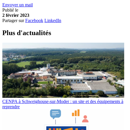
Envoyer un mail
Publié le
2 février 2023
Partager sur
Facebook
LinkedIn
Plus d'
a
ctualités
CENPA à Schweighouse-sur-Moder : un site et des équipements à
reprendre