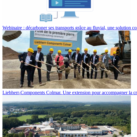
Webinaire : décarboner ses transports grâce au fluvial, une solution co
Liebherr-Components Colmar. Une extension pour accompagner la cr