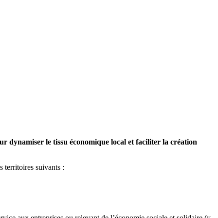
 dynamiser le tissu économique local et faciliter la création
territoires suivants :
ervice aux entreprises ou relevant de l’économie sociale et solidaire (y