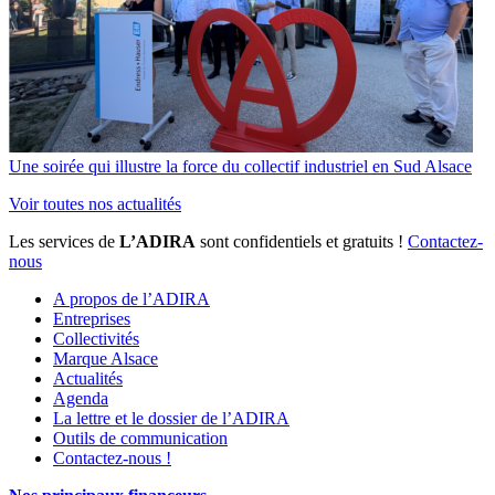
Une soirée qui illustre la force du collectif industriel en Sud Alsace
Voir toutes nos actualités
Les services de
L’ADIRA
sont confidentiels et gratuits !
Contactez-
nous
A propos de l’ADIRA
Entreprises
Collectivités
Marque Alsace
Actualités
Agenda
La lettre et le dossier de l’ADIRA
Outils de communication
Contactez-nous !