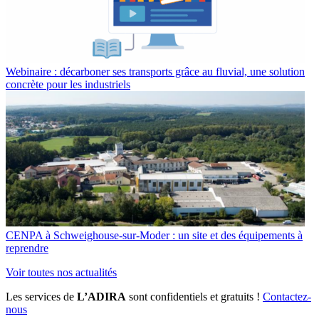
Webinaire : décarboner ses transports grâce au fluvial, une solution
concrète pour les industriels
CENPA à Schweighouse-sur-Moder : un site et des équipements à
reprendre
Voir toutes nos actualités
Les services de
L’ADIRA
sont confidentiels et gratuits !
Contactez-
nous