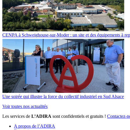
CENPA à Schweighouse-sur-Moder : un site et des équipements à re
Une soirée qui illustre la force du collectif industriel en Sud Alsace
Voir toutes nos actualités
Les services de
L’ADIRA
sont confidentiels et gratuits !
Contactez-n
A propos de l’ADIRA