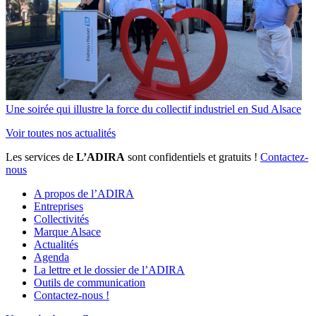
Une soirée qui illustre la force du collectif industriel en Sud Alsace
Voir toutes nos actualités
Les services de
L’ADIRA
sont confidentiels et gratuits !
Contactez-
nous
A propos de l’ADIRA
Entreprises
Collectivités
Marque Alsace
Actualités
Agenda
La lettre et le dossier de l’ADIRA
Outils de communication
Contactez-nous !