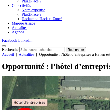
Plus2Place ?!
Collectivités
Notre expertise
Plus2Place ?!
Hackathon Hack ta Zone!
Marque Alsace
Actualités
Agenda
Facebook
LinkedIn
Recherche
Rechercher
Accueil
|
Actualités
|
Opportunité : l’hôtel d’entreprises à Hatten es
Opportunité : l’hôtel d’entrepri