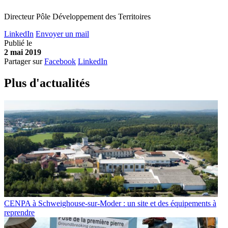
Directeur Pôle Développement des Territoires
LinkedIn
Envoyer un mail
Publié le
2 mai 2019
Partager sur
Facebook
LinkedIn
Plus d'
a
ctualités
CENPA à Schweighouse-sur-Moder : un site et des équipements à
reprendre