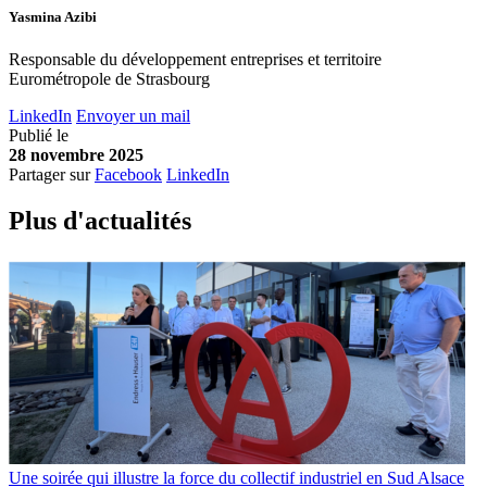
Yasmina Azibi
Responsable du développement entreprises et territoire
Eurométropole de Strasbourg
LinkedIn
Envoyer un mail
Publié le
28 novembre 2025
Partager sur
Facebook
LinkedIn
Plus d'
a
ctualités
Une soirée qui illustre la force du collectif industriel en Sud Alsace