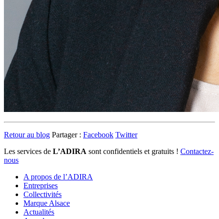
Retour au blog
Partager :
Facebook
Twitter
Les services de
L’ADIRA
sont confidentiels et gratuits !
Contactez-
nous
A propos de l’ADIRA
Entreprises
Collectivités
Marque Alsace
Actualités