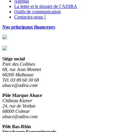
Agenda
La lettre et le dossier de l’ADIRA
Outils de communication
Contactez-nous !
Nos principaux financeurs
Siège social
Parc des Collines
68, rue Jean Monnet
68200 Mulhouse
Tél. 03 89 60 30 68
alsace@adira.com
Pôle Marque Alsace
Château Kiener
24, rue de Verdun
68000 Colmar
alsace@adira.com
Pôle Bas-Rhin
Strasbourg Eurométropole